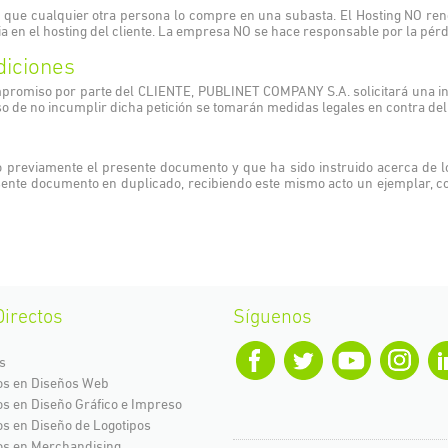
 que cualquier otra persona lo compre en una subasta. El Hosting NO re
 en el hosting del cliente. La empresa NO se hace responsable por la pérd
diciones
ompromiso por parte del CLIENTE, PUBLINET COMPANY S.A. solicitará una
 de no incumplir dicha petición se tomarán medidas legales en contra de
do previamente el presente documento y que ha sido instruido acerca de lo
sente documento en duplicado, recibiendo este mismo acto un ejemplar, co
irectos
Síguenos
s
os en Diseños Web
os en Diseño Gráfico e Impreso
os en Diseño de Logotipos
os en Merchandising