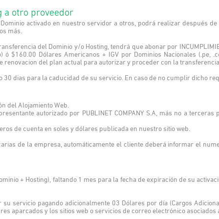
 a otro proveedor
 Dominio activado en nuestro servidor a otros, podrá realizar después d
ños más.
 transferencia del Dominio y/o Hosting, tendrá que abonar por INCUMPL
ro) ó $160.00 Dólares Americanos + IGV por Dominios Nacionales (.pe, .co
 renovacion del plan actual para autorizar y proceder con la transferencia
o 30 dias para la caducidad de su servicio. En caso de no cumplir dicho req
ión del Alojamiento Web.
epresentante autorizado por PUBLINET COMPANY S.A, más no a terceras 
eros de cuenta en soles y dólares publicada en nuestro sitio web.
carias de la empresa, automáticamente el cliente deberá informar el nu
ominio + Hosting), faltando 1 mes para la fecha de expiración de su activa
r su servicio pagando adicionalmente 03 Dólares por día (Cargos Adiciona
s aparcados y los sitios web o servicios de correo electrónico asociados