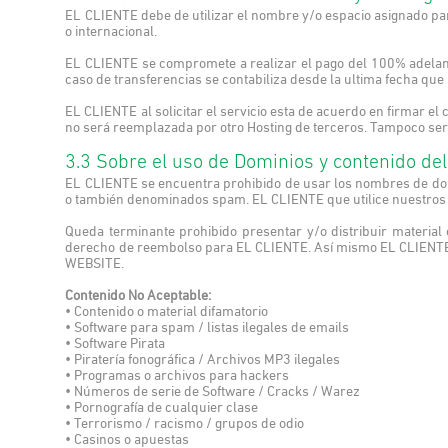
EL CLIENTE debe de utilizar el nombre y/o espacio asignado pa
o internacional.
EL CLIENTE se compromete a realizar el pago del 100% adelanta
caso de transferencias se contabiliza desde la ultima fecha que 
EL CLIENTE al solicitar el servicio esta de acuerdo en firmar el
no será reemplazada por otro Hosting de terceros. Tampoco ser
3.3 Sobre el uso de Dominios y contenido de
EL CLIENTE se encuentra prohibido de usar los nombres de dom
o también denominados spam. EL CLIENTE que utilice nuestros 
Queda terminante prohibido presentar y/o distribuir material 
derecho de reembolso para EL CLIENTE. Así mismo EL CLIENTE 
WEBSITE.
Contenido No Aceptable:
• Contenido o material difamatorio
• Software para spam / listas ilegales de emails
• Software Pirata
• Piratería fonográfica / Archivos MP3 ilegales
• Programas o archivos para hackers
• Números de serie de Software / Cracks / Warez
• Pornografía de cualquier clase
• Terrorismo / racismo / grupos de odio
• Casinos o apuestas