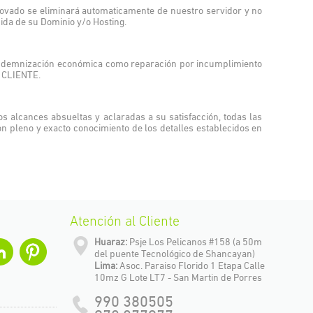
novado se eliminará automaticamente de nuestro servidor y no
ida de su Dominio y/o Hosting.
 indemnización económica como reparación por incumplimiento
l CLIENTE.
s alcances absueltas y aclaradas a su satisfacción, todas las
n pleno y exacto conocimiento de los detalles establecidos en
Atención al Cliente
Huaraz:
Psje Los Pelicanos #158 (a 50m
del puente Tecnológico de Shancayan)
Lima:
Asoc. Paraiso Florido 1 Etapa Calle
10mz G Lote LT7 - San Martin de Porres
990 380505