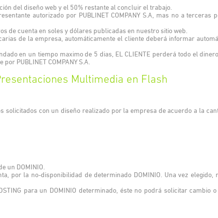
ción del diseño web y el 50% restante al concluir el trabajo.
presentante autorizado por PUBLINET COMPANY S.A, mas no a terceras 
os de cuenta en soles y dólares publicadas en nuestro sitio web.
ncarias de la empresa, automáticamente el cliente deberá informar autom
brindado en un tiempo maximo de 5 dias, EL CLIENTE perderá todo el dine
ente por PUBLINET COMPANY S.A.
 Presentaciones Multimedia en Flash
licitados con un diseño realizado por la empresa de acuerdo a la cantid
 de un DOMINIO.
ta, por la no-disponibilidad de determinado DOMINIO. Una vez elegido, r
HOSTING para un DOMINIO determinado, éste no podrá solicitar cambio 