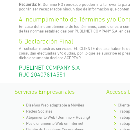
Recuerda:
El Dominio NO renovado pueden ir a la reventa para
podrán ser recuperados ningun tipo de informacion que contenia
4 Incumplimiento de Términos y/o Con
En caso del incumplimiento de los términos, condiciones o c
de las normas establecidas por PUBLINET COMPANY S.A, en caso
5 Declaración Final
Al solicitar nuestros servicios, EL CLIENTE declara haber leí
consultas efectuadas y/o dudas, por lo que se suscribe el pre
dicho documento declara ACEPTAR.
PUBLINET COMPANY S.A
RUC 20407814551
Servicios Empresariales
Accesos D
Diseños Web adaptable a Móviles
Cliente
Redes Sociales
Trabaj
Alojamiento Web (Dominio + Hosting)
Trabaj
Posicionamiento Web en Internet
Trabaj
Diseño de Logotipos Corporativos
Trabaj