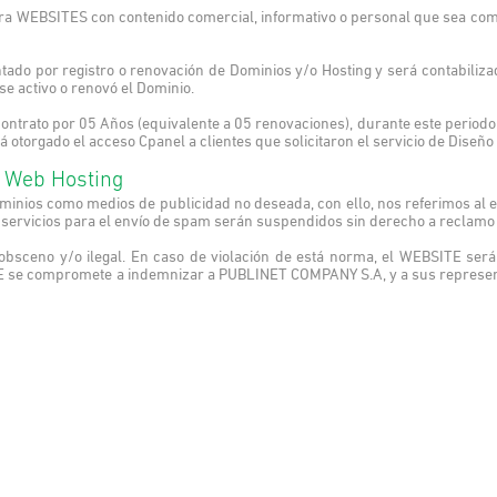
ra WEBSITES con contenido comercial, informativo o personal que sea compa
do por registro o renovación de Dominios y/o Hosting y será contabilizado
se activo o renovó el Dominio.
 contrato por 05 Años (equivalente a 05 renovaciones), durante este periodo
á otorgado el acceso Cpanel a clientes que solicitaron el servicio de Di
l Web Hosting
inios como medios de publicidad no deseada, con ello, nos referimos al 
servicios para el envío de spam serán suspendidos sin derecho a reclamo
obsceno y/o ilegal. En caso de violación de está norma, el WEBSITE será
se compromete a indemnizar a PUBLINET COMPANY S.A, y a sus representan