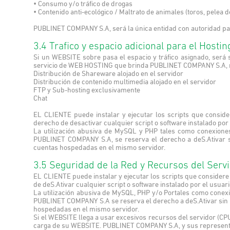
• Consumo y/o tráfico de drogas
• Contenido anti-ecológico / Maltrato de animales (toros, pelea de
PUBLINET COMPANY S.A, será la única entidad con autoridad par
3.4 Trafico y espacio adicional para el Hostin
Si un WEBSITE sobre pasa el espacio y tráfico asignado, será 
servicio de WEB HOSTING que brinda PUBLINET COMPANY S.A, no
Distribución de Shareware alojado en el servidor
Distribución de contenido multimedia alojado en el servidor
FTP y Sub-hosting exclusivamente
Chat
EL CLIENTE puede instalar y ejecutar los scripts que consi
derecho de desactivar cualquier script o software instalado por
La utilización abusiva de MySQL y PHP tales como conexiones 
PUBLINET COMPANY S.A, se reserva el derecho a deS.Ativar si
cuentas hospedadas en el mismo servidor.
3.5 Seguridad de la Red y Recursos del Serv
EL CLIENTE puede instalar y ejecutar los scripts que conside
de deS.Ativar cualquier script o software instalado por el usuar
La utilización abusiva de MySQL, PHP y/o Portales como conexio
PUBLINET COMPANY S.A se reserva el derecho a deS.Ativar sin pr
hospedadas en el mismo servidor.
Si el WEBSITE llega a usar excesivos recursos del servidor (C
carga de su WEBSITE. PUBLINET COMPANY S.A, y sus representan