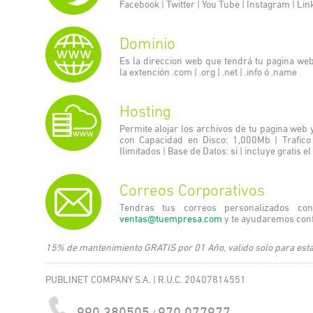
Facebook | Twitter | You Tube | Instagram | Lin
Dominio
Es la direccion web que tendrá tu pagina we
la extención .com | .org | .net | .info ó .name
Hosting
Permite alojar los archivos de tu pagina web
con Capacidad en Disco: 1,000Mb | Trafico
Ilimitados | Base de Datos: si | incluye gratis e
Correos Corporativos
Tendras tus correos personalizados c
ventas@tuempresa.com
y te ayudaremos conf
15% de mantenimiento GRATIS por 01 Año, valido solo para esta
PUBLINET COMPANY S.A. | R.U.C. 20407814551
990 380505
970 077977