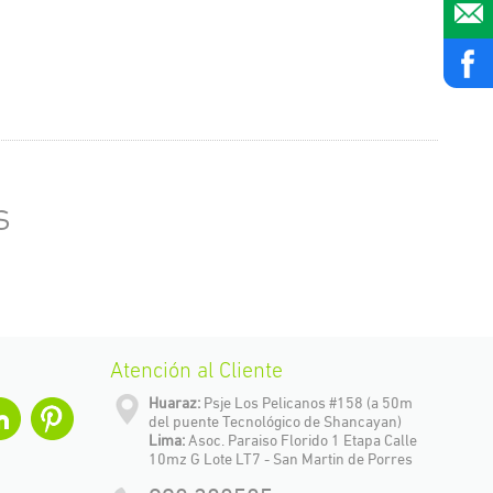
s
www.ja
Atención al Cliente
Huaraz:
Psje Los Pelicanos #158 (a 50m
del puente Tecnológico de Shancayan)
Lima:
Asoc. Paraiso Florido 1 Etapa Calle
10mz G Lote LT7 - San Martin de Porres